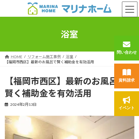
コ
ナ
ン
ビ
テ
ゲ
ン
ー
ツ
シ
浴室
へ
ョ
ス
ン
キ
に
問い合わせ
ッ
移
HOME
リフォーム施工事例
浴室
プ
動
【福岡市西区】最新のお風呂で賢く補助金を有効活用
【福岡市西区】最新のお風呂で
資料請求
賢く補助金を有効活用
2024年2月13日
イベント