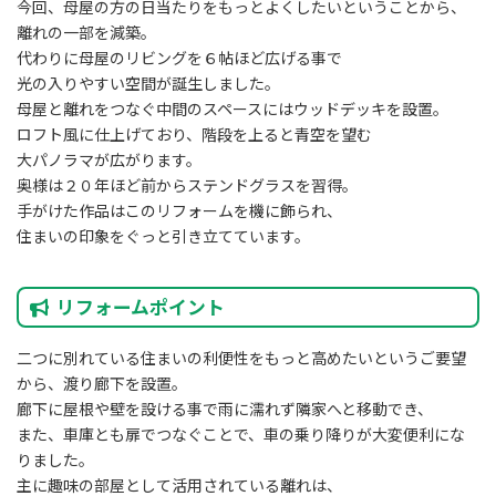
今回、母屋の方の日当たりをもっとよくしたいということから、
離れの一部を減築。
代わりに母屋のリビングを６帖ほど広げる事で
光の入りやすい空間が誕生しました。
母屋と離れをつなぐ中間のスペースにはウッドデッキを設置。
ロフト風に仕上げており、階段を上ると青空を望む
大パノラマが広がります。
奥様は２０年ほど前からステンドグラスを習得。
手がけた作品はこのリフォームを機に飾られ、
住まいの印象をぐっと引き立てています。
リフォームポイント
二つに別れている住まいの利便性をもっと高めたいというご要望
から、渡り廊下を設置。
廊下に屋根や壁を設ける事で雨に濡れず隣家へと移動でき、
また、車庫とも扉でつなぐことで、車の乗り降りが大変便利にな
りました。
主に趣味の部屋として活用されている離れは、