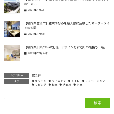
の住まい
2023年1月6日
【福岡県古賀市】趣味や好みを最大限に反映したオーダーメイ
ドの空間
2023年1月5日
【福岡県】築35年の別荘。デザインも水廻りの設備も一新。
2022年12月26日
家全体
カテゴリー
キッチン
ダイニング
トイレ
リノベーション
タグ
リビング
和室
洗面所
浴室
検
索: