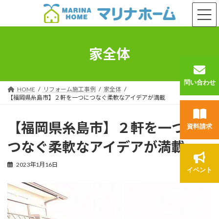
コ
ナ
ン
ビ
テ
ゲ
ン
ー
ツ
シ
家全体
へ
ョ
ス
ン
キ
に
問い合わせ
ッ
移
HOME
リフォーム施工事例
家全体
プ
動
【福岡県糸島市】２軒を一つにつなぐ柔軟なアイデアが満載
【福岡県糸島市】２軒を一つに
資料請求
つなぐ柔軟なアイデアが満載
2023年1月16日
イベント