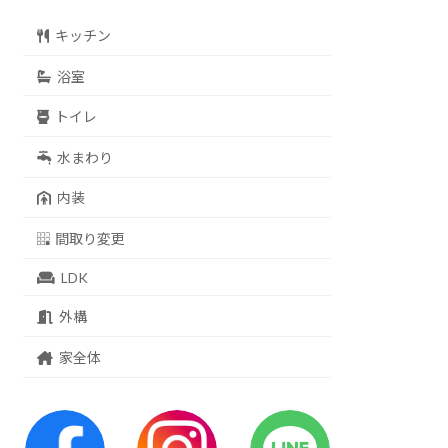
キッチン
浴室
トイレ
水まわり
内装
間取り変更
LDK
外構
家全体