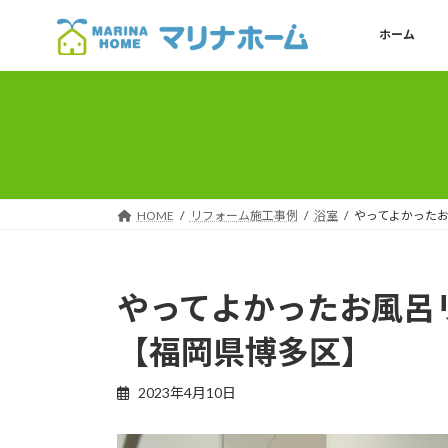
コ
ナ
ン
ビ
ホーム
テ
ゲ
ン
ー
ツ
シ
へ
ョ
ス
ン
キ
に
ッ
移
HOME
リフォーム施工事例
浴室
やってよかった
プ
動
やってよかったお風呂
【福岡県博多区】
2023年4月10日