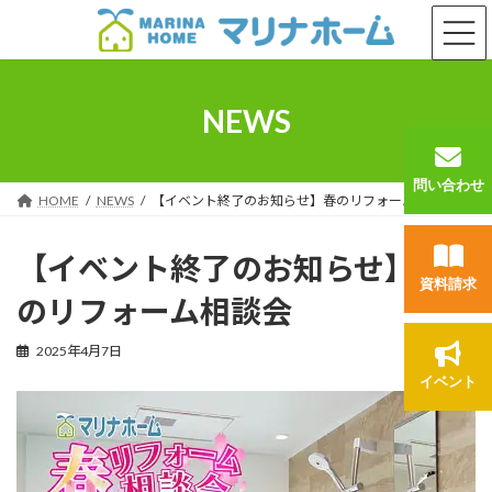
コ
ナ
ン
ビ
テ
ゲ
ン
ー
ツ
シ
NEWS
へ
ョ
ス
ン
キ
に
問い合わせ
ッ
移
HOME
NEWS
【イベント終了のお知らせ】春のリフォーム相談会
プ
動
【イベント終了のお知らせ】春
資料請求
のリフォーム相談会
2025年4月7日
イベント