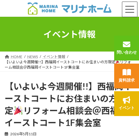
コ
ナ
ン
ビ
テ
ゲ
ン
ー
ツ
シ
イベント情報
へ
ョ
ス
ン
キ
に
問い合わせ
ッ
移
HOME
NEWS
イベント情報
プ
動
【いよいよ今週開催!!】西福岡イーストコートにお住まいの方限定
リフォ
ーム相談会＠西福岡イーストコート1F集会室
資料請求
【いよいよ今週開催!!】西福岡イ
ーストコートにお住まいの方限
定
リフォーム相談会＠西福岡
イベント
イーストコート1F集会室
2026年5月11日