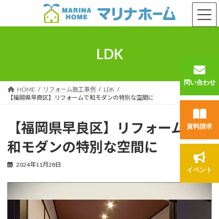
コ
ナ
ン
ビ
テ
ゲ
ン
ー
ツ
シ
LDK
へ
ョ
ス
ン
キ
に
問い合わせ
ッ
移
HOME
リフォーム施工事例
LDK
プ
動
【福岡県早良区】リフォームで和モダンの特別な空間に
【福岡県早良区】リフォームで
資料請求
和モダンの特別な空間に
2024年11月28日
イベント