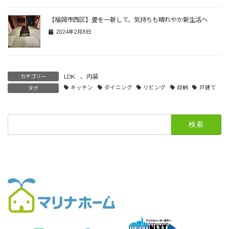
【福岡市西区】畳を一新して、気持ちも晴れやか新生活へ
2024年2月8日
LDK
、
内装
カテゴリー
キッチン
ダイニング
リビング
収納
戸建て
タグ
検
索: