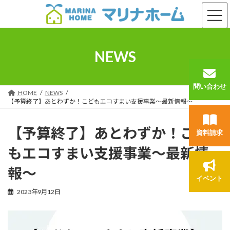
コ
ナ
ン
ビ
テ
ゲ
ン
ー
ツ
シ
NEWS
へ
ョ
ス
ン
キ
に
問い合わせ
ッ
移
HOME
NEWS
プ
動
【予算終了】あとわずか！こどもエコすまい支援事業～最新情報～
【予算終了】あとわずか！こど
資料請求
もエコすまい支援事業～最新情
報～
イベント
2023年9月12日