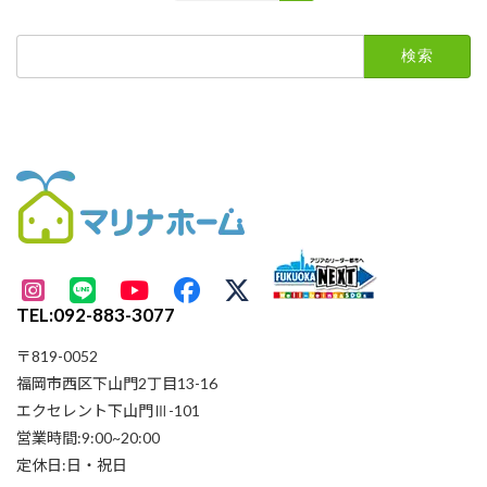
定
定
定
稿
ペ
ペ
ペ
検
ー
ー
ー
の
索:
ジ
ジ
ジ
ペ
ー
ジ
送
り
TEL:092-883-3077
〒819-0052
福岡市西区下山門2丁目13-16
エクセレント下山門Ⅲ-101
営業時間:9:00~20:00
定休日:日・祝日