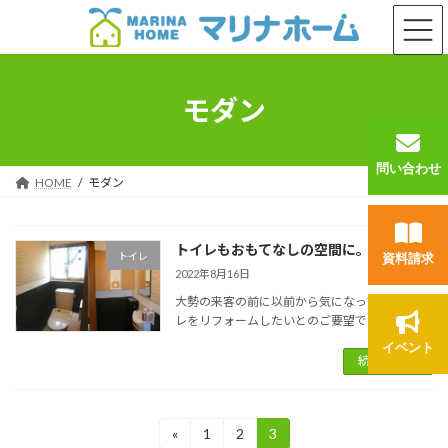
コ
ナ
ン
ビ
テ
ゲ
ン
ー
ツ
シ
モダン
へ
ョ
ス
ン
キ
に
問い合わせ
ッ
移
HOME
モダン
プ
動
トイレもおもてなしの空間に。
トイレ
資料請求
2022年8月16日
大勢の来客の前に以前から気になっていたトイ
レをリフォームしたいとのご要望でした。
イベント
続きを読む
投
«
1
2
3
固
固
固