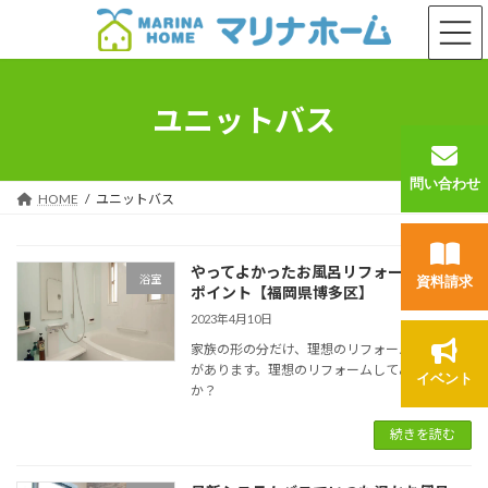
コ
ナ
ン
ビ
テ
ゲ
ン
ー
ツ
シ
ユニットバス
へ
ョ
ス
ン
キ
に
問い合わせ
ッ
移
HOME
ユニットバス
プ
動
やってよかったお風呂リフォーム３つの
浴室
資料請求
ポイント【福岡県博多区】
2023年4月10日
家族の形の分だけ、理想のリフォームのカタチ
があります。理想のリフォームしてみません
イベント
か？
続きを読む